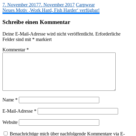
7. November 2017
7. November 2017
Carpwear
Beitragsnavigation
Neues Motiv ‚Work Hard, Fish Harder‘ verfügbar!
Schreibe einen Kommentar
Deine E-Mail-Adresse wird nicht veröffentlicht.
Erforderliche
Felder sind mit
*
markiert
Kommentar
*
Name
*
E-Mail-Adresse
*
Website
Benachrichtige mich über nachfolgende Kommentare via E-