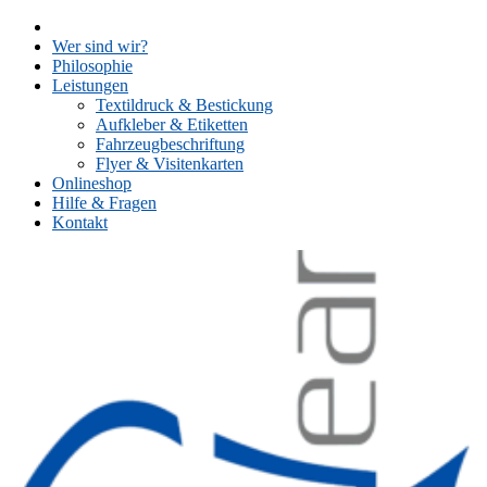
Skip
to
Wer sind wir?
content
Philosophie
Leistungen
Textildruck & Bestickung
Aufkleber & Etiketten
Fahrzeugbeschriftung
Flyer & Visitenkarten
Onlineshop
Hilfe & Fragen
Kontakt