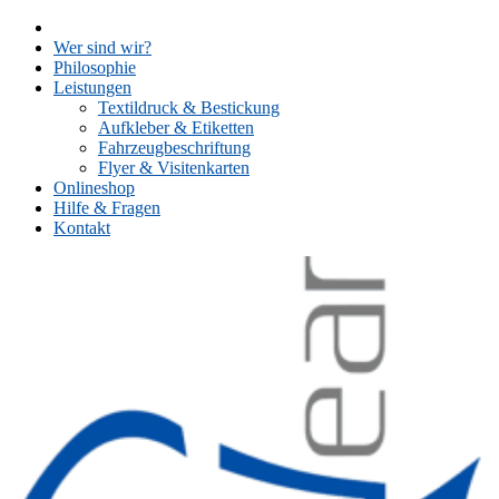
Skip
to
Wer sind wir?
content
Philosophie
Leistungen
Textildruck & Bestickung
Aufkleber & Etiketten
Fahrzeugbeschriftung
Flyer & Visitenkarten
Onlineshop
Hilfe & Fragen
Kontakt