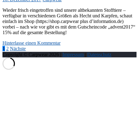
Wieder frisch eingetroffen sind unsere altbekannten Stofftiere –
verfügbar in verschiedenen Größen als Hecht und Karpfen, schaut
einfach im Shop (https://shop.carpwear plus d’information.de)
vorbei – nach wie vor gibt es mit dem Gutscheincode „advent2017“
15% auf die gesamte Bestellung!
Hinterlasse einen Kommentar
Seitennummerierung
1
2
Nächste
Copyright © Carpwear
2026
|
Impressum
|
Datenschutz
der
Beiträge