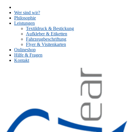
Skip
to
Wer sind wir?
content
Philosophie
Leistungen
Textildruck & Bestickung
Aufkleber & Etiketten
Fahrzeugbeschriftung
Flyer & Visitenkarten
Onlineshop
Hilfe & Fragen
Kontakt