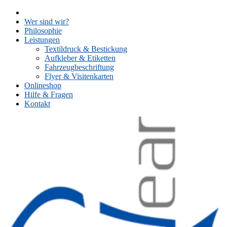
Skip
to
Wer sind wir?
content
Philosophie
Leistungen
Textildruck & Bestickung
Aufkleber & Etiketten
Fahrzeugbeschriftung
Flyer & Visitenkarten
Onlineshop
Hilfe & Fragen
Kontakt