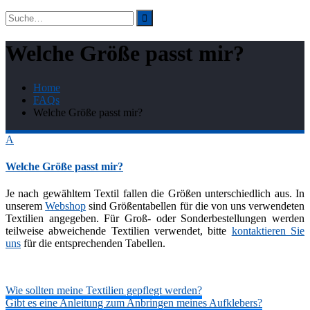
Suchergebnis
für:
Welche Größe passt mir?
Home
FAQs
Welche Größe passt mir?
A
Welche Größe passt mir?
Je nach gewähltem Textil fallen die Größen unterschiedlich aus. In
unserem
Webshop
sind Größentabellen für die von uns verwendeten
Textilien angegeben. Für Groß- oder Sonderbestellungen werden
teilweise abweichende Textilien verwendet, bitte
kontaktieren Sie
uns
für die entsprechenden Tabellen.
Beitragsnavigation
Wie sollten meine Textilien gepflegt werden?
Gibt es eine Anleitung zum Anbringen meines Aufklebers?