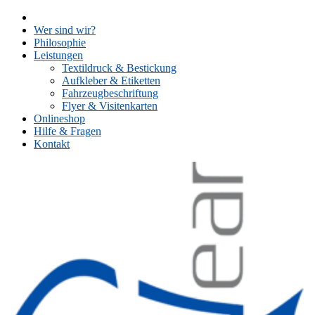
Skip
to
Wer sind wir?
content
Philosophie
Leistungen
Textildruck & Bestickung
Aufkleber & Etiketten
Fahrzeugbeschriftung
Flyer & Visitenkarten
Onlineshop
Hilfe & Fragen
Kontakt