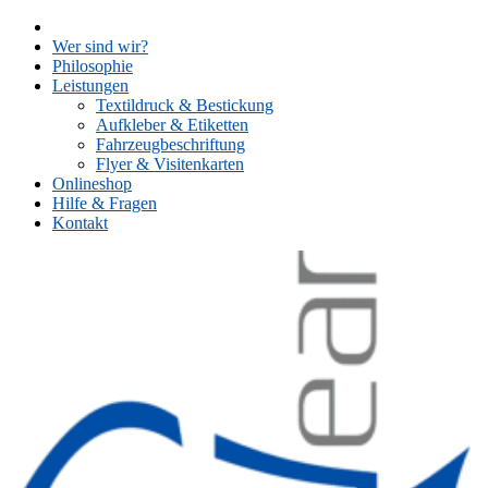
Skip
to
Wer sind wir?
content
Philosophie
Leistungen
Textildruck & Bestickung
Aufkleber & Etiketten
Fahrzeugbeschriftung
Flyer & Visitenkarten
Onlineshop
Hilfe & Fragen
Kontakt