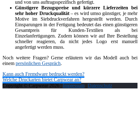
und von uns auftragsspezifisch gefertigt.
Günstigere Bezugspreise und kürzere Lieferzeiten bei
sehr hoher Druckqualität
– es wird umso günstiger, je mehr
Motive im Siebdruckverfahren hergestellt werden. Durch
Einsparungen in der Fertigung bedeutet das einen günstigeren
Gesamtpreis für Kunden-Textilien als bei
Einzelanfertigungen. Zudem können wir auf Ihre Bestellung
schneller reagieren, da nicht jedes Logo erst manuell
angefertigt werden muss.
Noch weitere Fragen? Gerne erläutern wir das Modell auch bei
einem
persönlichen Gespräch
.
Beitragsnavigation
Kann auch Fremdware bedruckt werden?
Welche Druckarten bietet Carpwear an?
Copyright © Carpwear
2026
|
Impressum
|
Datenschutz