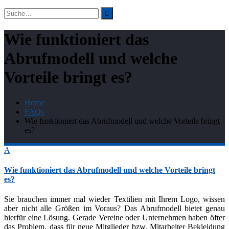
Suchergebnis
für:
Wie funktioniert das
Abrufmodell und welche
Vorteile bringt es?
Home
FAQs
Wie funktioniert das Abrufmodell und welche Vorteile bringt
es?
A
Wie funktioniert das Abrufmodell und welche Vorteile bringt
es?
Sie brauchen immer mal wieder Textilien mit Ihrem Logo, wissen
aber nicht alle Größen im Voraus? Das Abrufmodell bietet genau
hierfür eine Lösung. Gerade Vereine oder Unternehmen haben öfter
das Problem, dass für neue Mitglieder bzw. Mitarbeiter Bekleidung